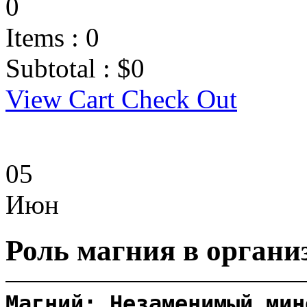
0
Items :
0
Subtotal :
$
0
View Cart
Check Out
05
Июн
Роль магния в органи
Магний: Незаменимый мин