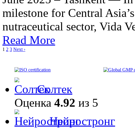
milestone for Central Asia’
nutraceutical sector, Vida V
Read More
1
2
3
Next ›
Солтек
Оценка
4.92
из 5
Нейростронг