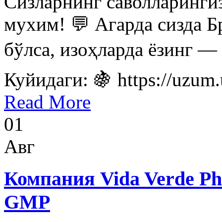
Сизларнинг саволларинги
мухим! 💬 Агарда сизда Б
бўлса, изоҳларда ёзинг — 
Куйидаги: 🍇 https://uzum.
Read More
01
Авг
Компания Vida Verde P
GMP