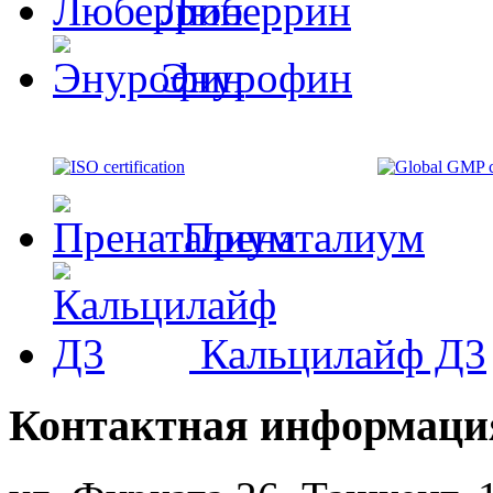
Люберрин
Энурофин
Пренаталиум
Кальцилайф Д3
Контактная информаци