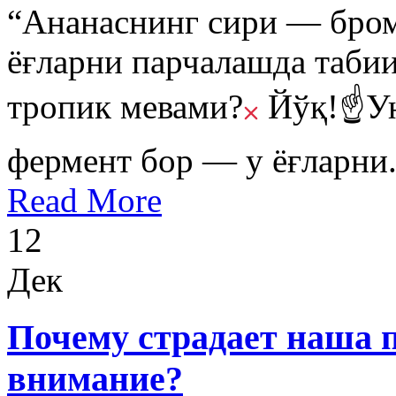
“Ананаснинг сири — бром
ёғларни парчалашда таби
тропик мевами?
Йўқ!☝
У
фермент бор — у ёғларни.
Read More
12
Дек
Почему страдает наша п
внимание?