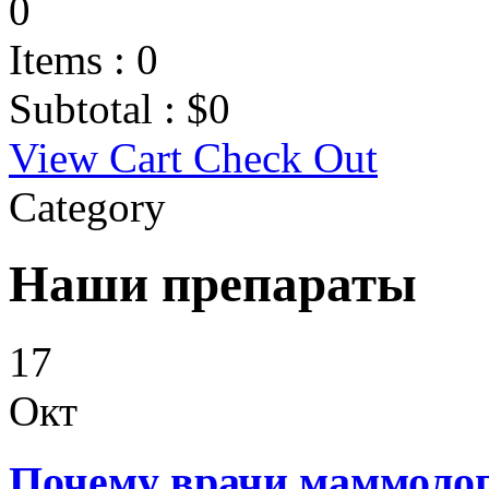
0
Items :
0
Subtotal :
$
0
View Cart
Check Out
Category
Наши препараты
17
Окт
Почему врачи маммоло