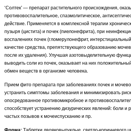
‘Солтек’ — препарат растительного происхождения, ока
противовоспалительное, спазмолитическое, антисептичес
действие. Применяется в комплексной терапии хроничес
пузыря (цистита) и почек (пиелонефрита), при неинфекц
воспалениях почек (гломерулонефрит, интерстициальный 
качестве средства, препятствующего образованию мочевы
после их удаления). Улучшая азотовыделительную функц
выводить соли из почек, оказывает на них положительны
обмен веществ в организме человека.
Прием фито препарата при заболеваниях почек и мочево
устранить симптомы заболевания и минимизировать рис
опосредованное противомикробное и противовоспалител
способствует устранению дизурических явлений: боли и 
частых позывов к мочеиспусканию и пр.
Форма:
Таблетки двояковыпуклые, светло-коричневого цв