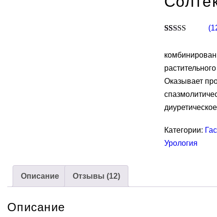
Солте
(
1
Рейтинг
12
4.92
из 5 на
комбинирован
основе
опроса
растительного
пользователей
Оказывает пр
спазмолитичес
диуретическое
Категории:
Га
Урология
Описание
Отзывы (12)
Описание